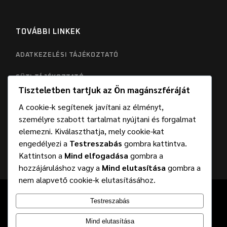
TOVÁBBI LINKEK
ADATKEZELÉSI TÁJÉKOZTATÓ
SÜTI TÁJÉKOZTATÓ
Tiszteletben tartjuk az Ön magánszféráját
A cookie-k segítenek javítani az élményt,
személyre szabott tartalmat nyújtani és forgalmat
elemezni. Kiválaszthatja, mely cookie-kat
engedélyezi a
Testreszabás
gombra kattintva.
Kattintson a
Mind elfogadása
gombra a
hozzájáruláshoz vagy a
Mind elutasítása
gombra a
nem alapvető cookie-k elutasításához.
Testreszabás
© 2025
Help Car Service Kft
, Minden jog fentartva
BeValid
Mind elutasítása