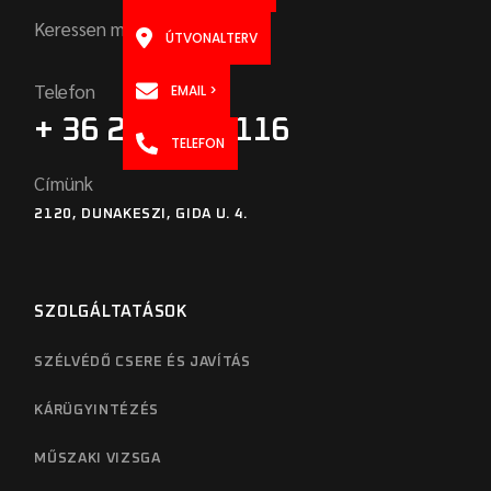
Keressen minket bizalommal!
ÚTVONALTERV
Telefon
EMAIL >
+ 36 20 955 8116
TELEFON
Címünk
2120, DUNAKESZI, GIDA U. 4.
SZOLGÁLTATÁSOK
SZÉLVÉDŐ CSERE ÉS JAVÍTÁS
KÁRÜGYINTÉZÉS
MŰSZAKI VIZSGA