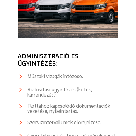
ADMINISZTRÁCIÓ ÉS
ÜGYINTÉZÉS:
Műszaki vizsgák intézése.
Biztosítási ügyintézés (kötés,
kárrendezés).
Flottához kapcsolódó dokumentációk
vezetése, nyilvántartás.
Szervizintervallumok előrejelzése.
Gyors hibajavítás, hogy a járművek minél