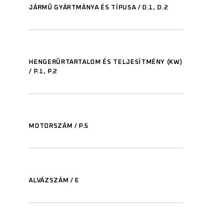
JÁRMŰ GYÁRTMÁNYA ÉS TÍPUSA / D.1, D.2
HENGERŰRTARTALOM ÉS TELJESÍTMÉNY (KW)
/ P.1, P.2
MOTORSZÁM / P.5
ALVÁZSZÁM / E