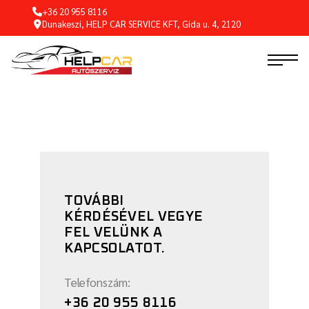
+36 20 955 8116
Dunakeszi, HELP CAR SERVICE KFT, Gida u. 4, 2120
TOVÁBBI
KÉRDÉSÉVEL VEGYE
FEL VELÜNK A
KAPCSOLATOT.
Telefonszám:
+36 20 955 8116