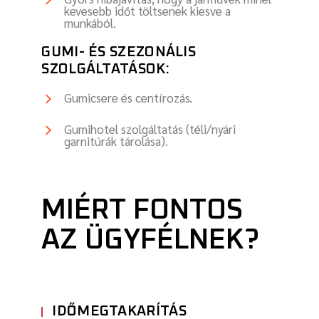
kevesebb időt töltsenek kiesve a
munkából.
GUMI- ÉS SZEZONÁLIS
SZOLGÁLTATÁSOK:
Gumicsere és centírozás.
Gumihotel szolgáltatás (téli/nyári
garnitúrák tárolása).
MIÉRT FONTOS
AZ ÜGYFÉLNEK?
IDŐMEGTAKARÍTÁS