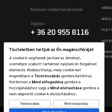
Keressen minket bizalommal!
KÁRÜ
MŰSZ
Telefon
FLOT
+ 36 20 955 8116
AUTÓ
Címünk
Tiszteletben tartjuk az Ön magánszféráját
2120, DUNAKESZI, GIDA U. 4.
KAROS
A cookie-k segítenek javítani az élményt,
FÉNY
személyre szabott tartalmat nyújtani és forgalmat
elemezni. Kiválaszthatja, mely cookie-kat
engedélyezi a
Testreszabás
gombra kattintva.
Kattintson a
Mind elfogadása
gombra a
hozzájáruláshoz vagy a
Mind elutasítása
gombra a
nem alapvető cookie-k elutasításához.
Testreszabás
Mind elutasítása