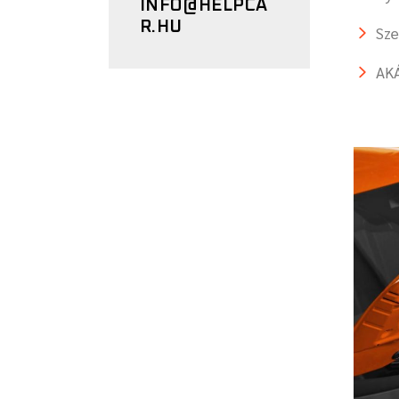
INFO@HELPCA
R.HU
Sze
AK