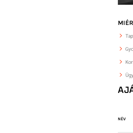
MIÉR
Tap
Gyo
Kor
Ügy
AJ
NÉV