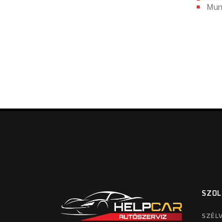
Munk
SZOL
SZÉLV