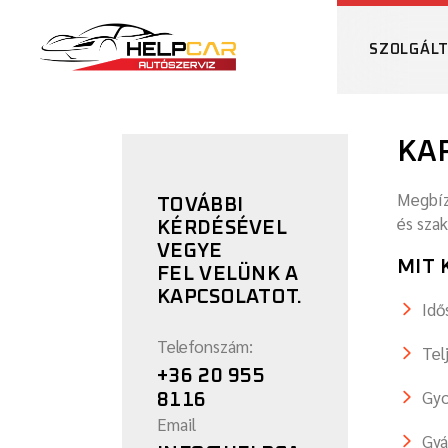
SZOLGÁL
KA
Megbíz
TOVÁBBI
és sza
KÉRDÉSÉVEL
VEGYE
MIT 
FEL VELÜNK A
KAPCSOLATOT.
Idő
Telefonszám:
Tel
+36 20 955
Gyo
8116
Email
Gyá