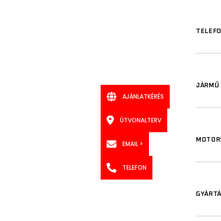
TELEF
JÁRMŰ 
AJÁNLATKÉRÉS
ÚTVONALTERV
MOTORS
EMAIL >
TELEFON
GYÁRTÁ