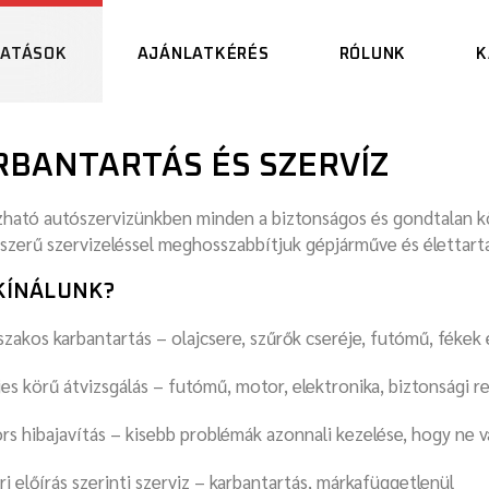
TATÁSOK
AJÁNLATKÉRÉS
RÓLUNK
K
RBANTARTÁS ÉS SZERVÍZ
ható autószervizünkben minden a biztonságos és gondtalan köz
kszerű szervizeléssel meghosszabbítjuk gépjárműve és élettart
KÍNÁLUNK?
szakos karbantartás – olajcsere, szűrők cseréje, futómű, fékek 
jes körű átvizsgálás – futómű, motor, elektronika, biztonsági 
rs hibajavítás – kisebb problémák azonnali kezelése, hogy ne 
ri előírás szerinti szerviz – karbantartás, márkafüggetlenül