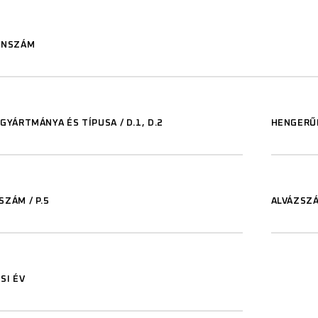
ONSZÁM
GYÁRTMÁNYA ÉS TÍPUSA / D.1, D.2
HENGERŰR
ZÁM / P.5
ALVÁZSZÁ
SI ÉV