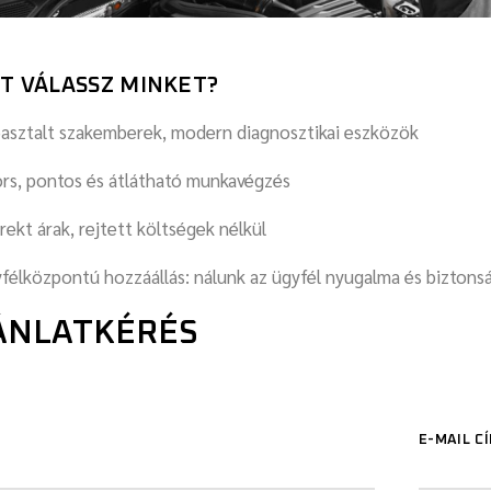
T VÁLASSZ MINKET?
asztalt szakemberek, modern diagnosztikai eszközök
rs, pontos és átlátható munkavégzés
rekt árak, rejtett költségek nélkül
félközpontú hozzáállás: nálunk az ügyfél nyugalma és biztonsá
ÁNLATKÉRÉS
E-MAIL C