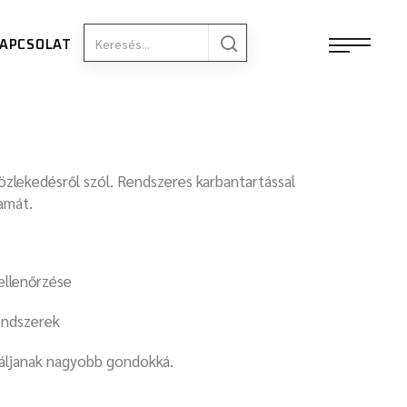
APCSOLAT
lekedésről szól. Rendszeres karbantartással
amát.
ellenőrzése
rendszerek
váljanak nagyobb gondokká.