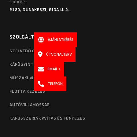
Címünk
2120, DUNAKESZI, GIDA U. 4.
SZOLGÁLTATÁSOK
AJÁNLATKÉRÉS
SZÉLVÉDŐ CSERE ÉS JAVÍTÁS
ÚTVONALTERV
KÁRÜGYINTÉZÉS
EMAIL >
MŰSZAKI VIZSGA
TELEFON
FLOTTA KEZELÉS
AUTÓVILLAMOSSÁG
KAROSSZÉRIA JAVÍTÁS ÉS FÉNYEZÉS