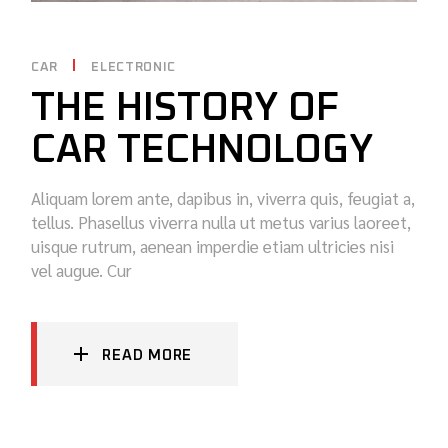
CAR
ELECTRONIC
THE HISTORY OF
CAR TECHNOLOGY
Aliquam lorem ante, dapibus in, viverra quis, feugiat a,
tellus. Phasellus viverra nulla ut metus varius laoreet,
uisque rutrum, aenean imperdie etiam ultricies nisi
vel augue. Cur
READ MORE