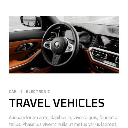
CAR
ELECTRONIC
TRAVEL VEHICLES
Aliquam lorem ante, dapibus in, viverra quis, feugiat a,
tellus. Phasellus viverra nulla ut metus varius laoreet,