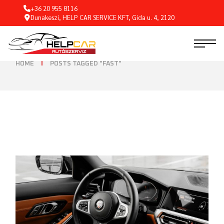
+36 20 955 8116
Dunakeszi, HELP CAR SERVICE KFT, Gida u. 4, 2120
HOME
POSTS TAGGED "FAST"