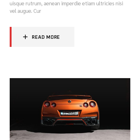
uisque rutrum, aenean imperdie etiam ultricies nisi
vel augue. Cur
READ MORE