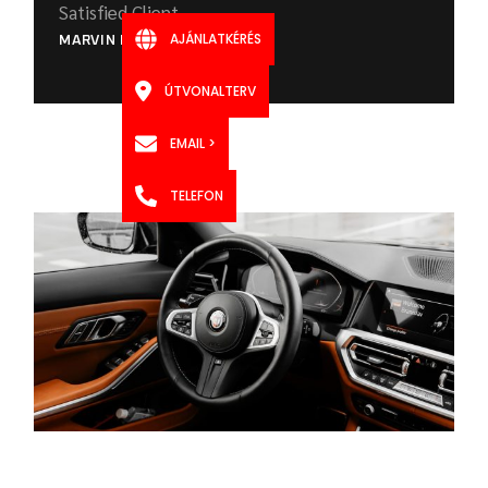
Satisfied Client
AJÁNLATKÉRÉS
MARVIN DEAN
ÚTVONALTERV
EMAIL >
TELEFON