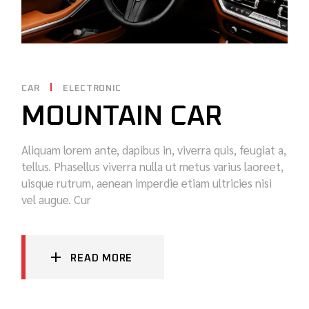
CAR
ELECTRONIC
MOUNTAIN CAR
Aliquam lorem ante, dapibus in, viverra quis, feugiat a,
tellus. Phasellus viverra nulla ut metus varius laoreet,
uisque rutrum, aenean imperdie etiam ultricies nisi
vel augue. Cur
READ MORE