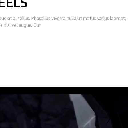
EELS
eugiat a, tellus. Phasellus viverra nulla ut metus varius laoreet,
s nisi vel augue. Cur