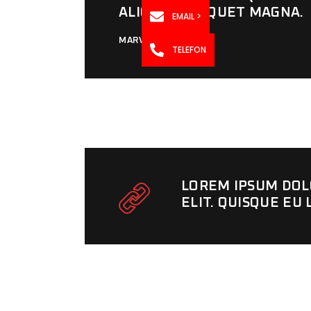
ALIQUAM ALIQUET MAGNA.
EMAIL >
MARVIN DEAN
TELEFON
LOREM IPSUM DOLO
ELIT. QUISQUE EU