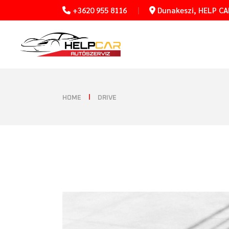
+3620 955 8116
Dunakeszi, HELP CAR
HOME
DRIVE