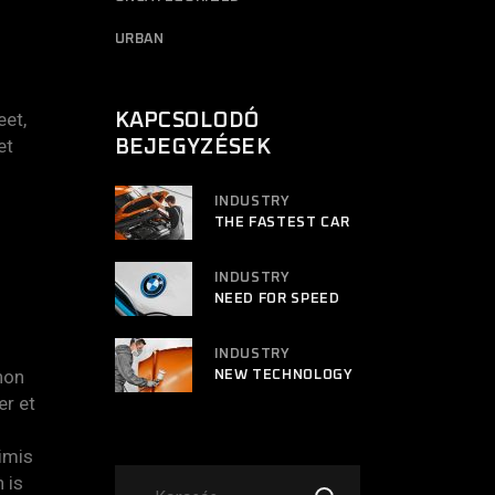
URBAN
eet,
KAPCSOLODÓ
et
BEJEGYZÉSEK
INDUSTRY
THE FASTEST CAR
INDUSTRY
NEED FOR SPEED
INDUSTRY
non
NEW TECHNOLOGY
er et
imis
 is