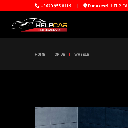
+3620 955 8116
Dunakeszi, HELP CAR
HOME
DRIVE
WHEELS