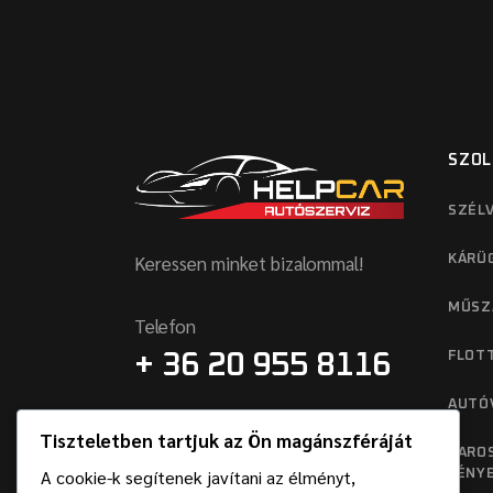
SZOL
SZÉLV
Keressen minket bizalommal!
KÁRÜ
MŰSZ
Telefon
FLOT
+ 36 20 955 8116
AUTÓ
Címünk
Tiszteletben tartjuk az Ön magánszféráját
2120, DUNAKESZI, GIDA U. 4.
KAROS
A cookie-k segítenek javítani az élményt,
FÉNY