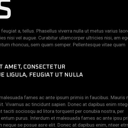
S
feugiat a, tellus. Phasellus viverra nulla ut metus varius laor
es nisi vel augue. Curabitur ullamcorper ultricies nisi, am eg
ntum rhoncus, sem quam semper. Pellentesque vitae quam
IT AMET, CONSECTETUR
UE LIGULA, FEUGIAT UT NULLA
 malesuada fames ac ante ipsum primis in faucibus. Mauris 
lit. Vivamus ac tincidunt sapien. Donec at dapibus enim nteg
ent taciti sociosqu ad litora torquent per conubia nostra, per
 entum purus. Interdum et malesuada fames ac ante ipsu pr
in neque se posue asre elit. Donec at dapibus enim, nteer etrn