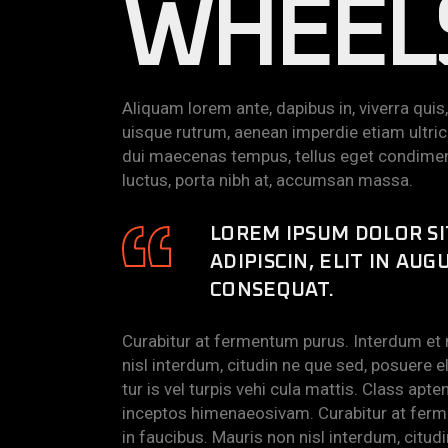
WHEEL
Aliquam lorem ante, dapibus in, viverra quis, 
uisque rutrum, aenean imperdie etiam ultrici
dui maecenas tempus, tellus eget condime
luctus, porta nibh at, accumsan massa.
LOREM IPSUM DOLOR S
ADIPISCIN, ELIT IN AUG
CONSEQUAT.
Curabitur at fermentum purus. Interdum et
nisl interdum, citudin ne que sed, posuere e
tur is vel turpis vehi cula mattis. Class apt
inceptos himenaeosivam. Curabitur at ferm
in faucibus. Mauris non nisl interdum, citud