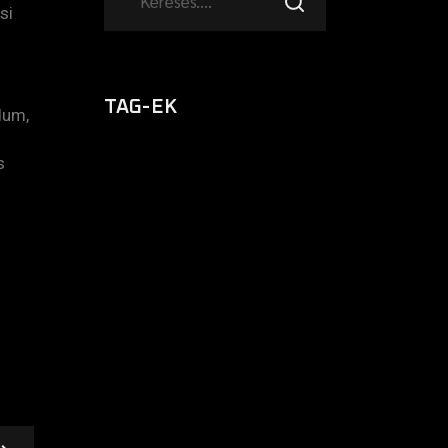
si
TAG-EK
dum,
s