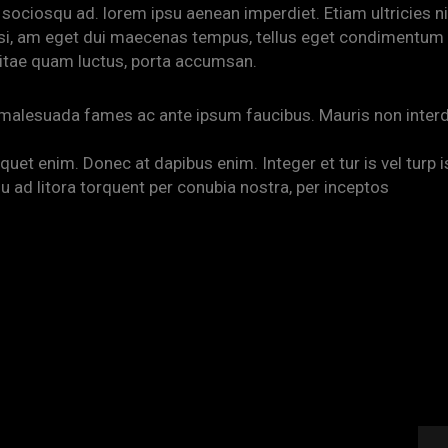
i sociosqu ad. lorem ipsu aenean imperdiet. Etiam ultricies ni
 nisi, am eget dui maecenas tempus, tellus eget condimentum
itae quam luctus, porta accumsan.
 malesuada fames ac ante ipsum faucibus. Mauris non inter
uet enim. Donec at dapibus enim. Integer et tur is vel turp i
qu ad litora torquent per conubia nostra, per inceptos