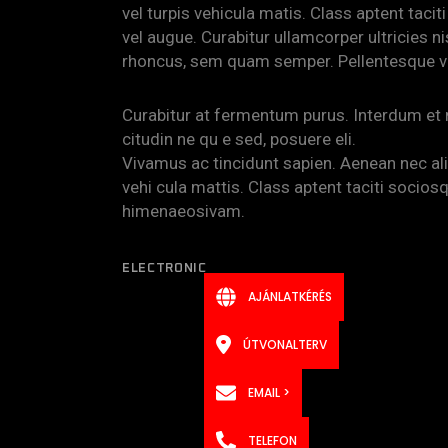
vel turpis vehicula matis. Class aptent tacit
vel augue. Curabitur ullamcorper ultricies
rhoncus, sem quam semper. Pellentesque v
Curabitur at fermentum purus. Interdum et
citudin ne qu e sed, posuere eli.
Vivamus ac tincidunt sapien. Aenean nec aliq
vehi cula mattis. Class aptent taciti socios
himenaeosivam.
ELECTRONIC
AJÁNLATKÉRÉS
ÚTVONALTERV
EMAIL >
TELEFON